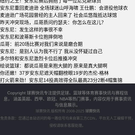
纽约之王！安东尼赛后拥抱了每一位尼克斯球员
安东尼重回麦迪逊 全场球迷山呼海啸 王仕鹏：会退役他球衣
麦迪逊广场花园曾经的主人回来了 社会瓜悠哉抵达球馆
昨天冲突现场，瓜哥质问约瑟夫：你怎么在这儿？
安东尼：发生这样的事很不幸
安东尼和波蒂斯卡位抱摔倒地
瓜哥：前20场比赛对我们来说是磨合期
安东尼：是别人认为我不行了 我从没怀疑过自己
多尔特和安东尼激烈卡位后推搡冲突
绘说篮球：都说瓜哥是来抱大腿的 原来是真大腿啊
你还嫩！37岁安东尼遮天帽翻榜眼19岁的杰伦-格林
打火箭来劲！安东尼14投高效得全队最高23分2断4帽集锦
Copyright 球赛快讯专注提供足球、篮球等体育赛事快讯与赛程信
息， 涵盖英超、西甲、欧冠、NBA等热门赛事，内容仅用于赛事资讯
与信息展示。
球赛快讯
版权所有 2008-2025
球赛快讯
免责条款：您通过本站访问的每一路信号均来自第三方CDN，平台无人工编辑干预，
侵权请联系客服处理。