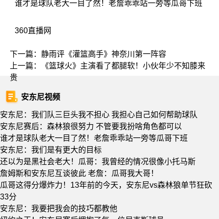
谁才是球队老大一目了然！老詹乖乖站一旁等瓜哥下班
360直播网
下一篇：
静雨评《灌篮高手》神奈川第一阵容
上一篇：
《篮球火》主演看了都腿软！小伙年少不知膝来
贵
安东尼视频
安东尼：我们队三巨头我不担心 我担心自己如何帮助球队
安东尼赛后：森林狼很努力 不管要我扮啥角色都可以
谁才是球队老大一目了然！老詹乖乖站一旁等瓜哥下班
安东尼：我们是有更大的目标
还以为是黑社会老大！瓜哥：我曾经的情况很像小托马斯
詹姆斯和安东尼互谈彼此 老詹：瓜哥我大哥！
瓜哥这得分爆炸力！13年前的今天，安东尼vs森林狼单节狂砍
33分
安东尼：我要把我会的技巧都教他