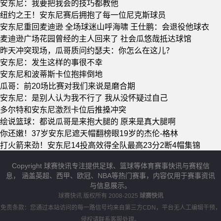
安东尼：我要把我会的技巧都教他
纽约之王！安东尼赛后拥抱了每一位尼克斯球员
安东尼重回麦迪逊 全场球迷山呼海啸 王仕鹏：会退役他球衣
麦迪逊广场花园曾经的主人回来了 社会瓜悠哉抵达球馆
昨天冲突现场，瓜哥质问约瑟夫：你怎么在这儿？
安东尼：发生这样的事很不幸
安东尼和波蒂斯卡位抱摔倒地
瓜哥：前20场比赛对我们来说是磨合期
安东尼：是别人认为我不行了 我从没怀疑过自己
多尔特和安东尼激烈卡位后推搡冲突
绘说篮球：都说瓜哥是来抱大腿的 原来是真大腿啊
你还嫩！37岁安东尼遮天帽翻榜眼19岁的杰伦-格林
打火箭来劲！安东尼14投高效得全队最高23分2断4帽集锦
Copyright 球赛快讯专注提供足球、篮球等体育赛事快讯与赛程信
息， 涵盖英超、西甲、欧冠、NBA等热门赛事，内容仅用于赛事资讯
与信息展示。
球赛快讯
版权所有 2008-2025
球赛快讯
免责条款：您通过本站访问的每一路信号均来自第三方CDN，平台无人工编辑干预，
侵权请联系客服处理。