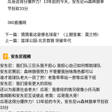
瓜哥这得分爆炸力！13年前的今天，安东尼vs森林狼单
节狂砍33分
360直播网
下一篇：
猜猜看这是哪名球星？（上期答案：莫兰特）
上一篇：
篮球公园-北京首钢 突破年代
安东尼视频
安东尼：我们队三巨头我不担心 我担心自己如何帮助球队
安东尼赛后：森林狼很努力 不管要我扮啥角色都可以
谁才是球队老大一目了然！老詹乖乖站一旁等瓜哥下班
安东尼：我们是有更大的目标
还以为是黑社会老大！瓜哥：我曾经的情况很像小托马斯
詹姆斯和安东尼互谈彼此 老詹：瓜哥我大哥！
瓜哥这得分爆炸力！13年前的今天，安东尼vs森林狼单节狂砍
33分