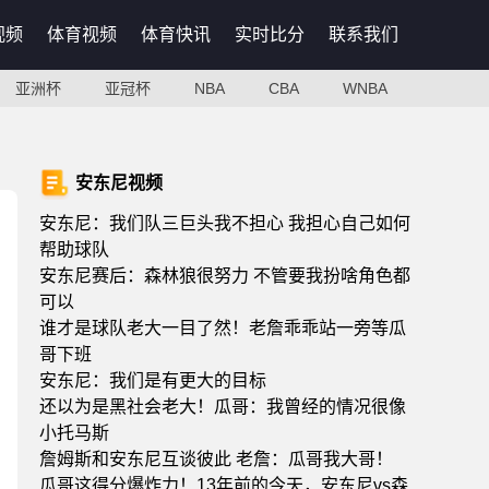
视频
体育视频
体育快讯
实时比分
联系我们
亚洲杯
亚冠杯
NBA
CBA
WNBA
安东尼视频
安东尼：我们队三巨头我不担心 我担心自己如何
帮助球队
安东尼赛后：森林狼很努力 不管要我扮啥角色都
可以
谁才是球队老大一目了然！老詹乖乖站一旁等瓜
哥下班
安东尼：我们是有更大的目标
还以为是黑社会老大！瓜哥：我曾经的情况很像
小托马斯
詹姆斯和安东尼互谈彼此 老詹：瓜哥我大哥！
瓜哥这得分爆炸力！13年前的今天，安东尼vs森