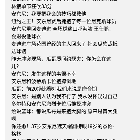
林狼单节狂砍33分
安东尼：我要把我会的技巧都教他
纽约之王！安东尼赛后拥抱了每一位尼克斯球员
安东尼重回麦迪逊 全场球迷山呼海啸 王仕鹏：
会退役他球衣
麦迪逊广场花园曾经的主人回来了 社会瓜悠哉抵
达球馆
昨天冲突现场，瓜哥质问约瑟夫：你怎么在这
儿？
安东尼：发生这样的事很不幸
安东尼和波蒂斯卡位抱摔倒地
瓜哥：前20场比赛对我们来说是磨合期
安东尼：是别人认为我不行了 我从没怀疑过自己
多尔特和安东尼激烈卡位后推搡冲突
绘说篮球：都说瓜哥是来抱大腿的 原来是真大腿
啊
你还嫩！37岁安东尼遮天帽翻榜眼19岁的杰伦-
格林