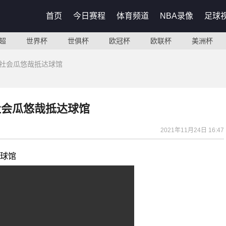
首页
今日赛程
体育频道
NBA录像
足球
超
世界杯
世俱杯
欧冠杯
欧联杯
美洲杯
 社会瓜悠哉抵达球馆
社会瓜悠哉抵达球馆
2021年11月24日 16:47
达球馆