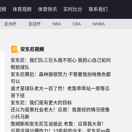
视频
体育视频
体育快讯
实时比分
联系我们
亚洲杯
亚冠杯
NBA
CBA
WNBA
安东尼视频
安东尼：我们队三巨头我不担心 我担心自己如何
帮助球队
安东尼赛后：森林狼很努力 不管要我扮啥角色都
可以
谁才是球队老大一目了然！老詹乖乖站一旁等瓜
哥下班
安东尼：我们是有更大的目标
还以为是黑社会老大！瓜哥：我曾经的情况很像
小托马斯
詹姆斯和安东尼互谈彼此 老詹：瓜哥我大哥！
瓜哥这得分爆炸力！13年前的今天，安东尼vs森