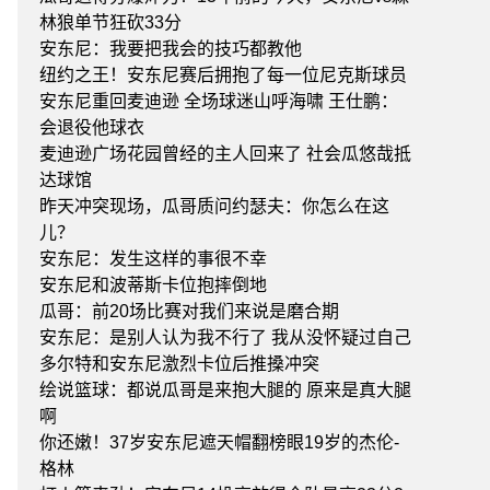
林狼单节狂砍33分
安东尼：我要把我会的技巧都教他
纽约之王！安东尼赛后拥抱了每一位尼克斯球员
安东尼重回麦迪逊 全场球迷山呼海啸 王仕鹏：
会退役他球衣
麦迪逊广场花园曾经的主人回来了 社会瓜悠哉抵
达球馆
昨天冲突现场，瓜哥质问约瑟夫：你怎么在这
儿？
安东尼：发生这样的事很不幸
安东尼和波蒂斯卡位抱摔倒地
瓜哥：前20场比赛对我们来说是磨合期
安东尼：是别人认为我不行了 我从没怀疑过自己
多尔特和安东尼激烈卡位后推搡冲突
绘说篮球：都说瓜哥是来抱大腿的 原来是真大腿
啊
你还嫩！37岁安东尼遮天帽翻榜眼19岁的杰伦-
格林