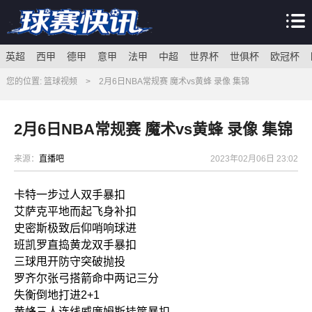
英超
西甲
德甲
意甲
法甲
中超
世界杯
世俱杯
欧冠杯
您的位置:
篮球视频
>
2月6日NBA常规赛 魔术vs黄蜂 录像 集锦
2月6日NBA常规赛 魔术vs黄蜂 录像 集锦
来源：
直播吧
2023年02月06日 23:02
卡特一步过人双手暴扣
艾萨克平地而起飞身补扣
史密斯极致后仰哨响球进
班凯罗直捣黄龙双手暴扣
三球甩开防守突破抛投
罗齐尔张弓搭箭命中两记三分
失衡倒地打进2+1
黄蜂三人连线威廉姆斯挂筐暴扣