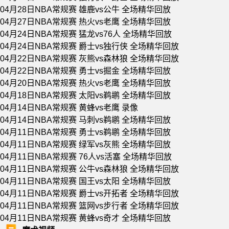
04月28日NBA常规赛 雄鹿vs公牛 全场精华回放
04月27日NBA常规赛 热火vs老鹰 全场精华回放
04月24日NBA常规赛 猛龙vs76人 全场精华回放
04月24日NBA常规赛 爵士vs独行侠 全场精华回放
04月22日NBA常规赛 灰熊vs森林狼 全场精华回放
04月22日NBA常规赛 勇士vs掘金 全场精华回放
04月20日NBA常规赛 热火vs老鹰 全场精华回放
04月18日NBA常规赛 太阳vs鹈鹕 全场精华回放
04月14日NBA常规赛 黄蜂vs老鹰 录像
04月14日NBA常规赛 马刺vs鹈鹕 全场精华回放
04月11日NBA常规赛 勇士vs鹈鹕 全场精华回放
04月11日NBA常规赛 绿军vs灰熊 全场精华回放
04月11日NBA常规赛 76人vs活塞 全场精华回放
04月11日NBA常规赛 公牛vs森林狼 全场精华回放
04月11日NBA常规赛 国王vs太阳 全场精华回放
04月11日NBA常规赛 爵士vs开拓者 全场精华回放
04月11日NBA常规赛 篮网vs步行者 全场精华回放
04月11日NBA常规赛 黄蜂vs奇才 全场精华回放