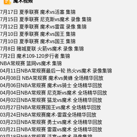
魔术视频
7月17日 夏季联赛 魔术vs活塞 集锦
7月15日 夏季联赛 尼克斯vs魔术 录像 集锦
7月12日 夏季联赛 魔术vs雷霆 录像 集锦
7月10日 夏季联赛 魔术vs国王 集锦
7月10日 夏季联赛 魔术vs国王 集锦
7月8日 赌城夏联 火箭vs魔术 录像 集锦
7月2日 魔术109-120步行者 集锦
NBA常规赛 篮网vs魔术 集锦
04月11日NBA常规赛最后一轮 热火vs魔术 录像集锦
04月08日 NBA常规赛 魔术vs黄蜂 全场精华回放
04月06日NBA常规赛 魔术vs骑士 全场精华回放
04月04日NBA常规赛 尼克斯vs魔术 全场精华回放
04月02日NBA常规赛 猛龙vs魔术 全场精华回放
03月27日NBA常规赛国王vs魔术 全场精华回放
03月24日NBA常规赛魔术-雷霆全场精华回放
03月23日NBA常规赛 勇士vs魔术 全场精华回放
03月21日NBA常规赛 雷霆vs魔术 全场精华回放
03月18日NBA常规赛 活塞vs魔术 录像集锦