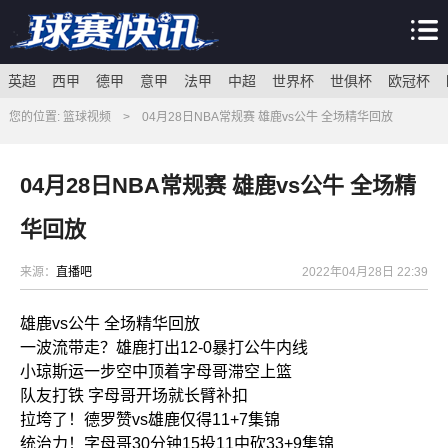
英超
西甲
德甲
意甲
法甲
中超
世界杯
世俱杯
欧冠杯
您的位置:
篮球视频
>
04月28日NBA常规赛 雄鹿vs公牛 全场精华回放
04月28日NBA常规赛 雄鹿vs公牛 全场精
华回放
来源：
直播吧
2022年04月28日 22:39
雄鹿vs公牛 全场精华回放
一波流带走？雄鹿打出12-0暴打公牛内线
小琼斯运一步空中顶着字母哥滞空上篮
队友打铁 字母哥开场就长臂补扣
拉垮了！德罗赞vs雄鹿仅得11+7集锦
统治力！字母哥30分钟15投11中砍33+9集锦