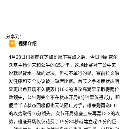
分享到：
视频介绍
4月28日讯雄鹿在芝加哥赢下赛点之后，今日回到密尔
沃基主场迎来和公牛的G5之争，这场比赛对于公牛来
说就是背水一战的对决，但祸不单行的是，赛前拉文触
发健康和安全协议被迫缺席比赛。首节之争雄鹿状态明
显更出色开场不久便轰出16-3的进攻高潮早早取得两位
数领先，公牛则完全不在状态开局8分钟里仅得7分，即
便后半节状态回暖但也无法阻止对手，雄鹿则再送8-0
的攻势取得16分领先，次节开局雄鹿上来再轰13-2的攻
势，雄鹿开场仅仅花费了15分30秒就建立起29分的巨