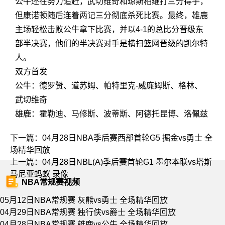
公牛还在努力追赶，武切维奇和琼斯相继打三分得手，
但康诺顿随后连着两记三分彻底杀死比赛。最终，雄鹿
主场轻松击败公牛拿下比赛，并以4-1的总比分晋级东
部半决赛，他们的半决赛对手是横扫篮网晋级的凯尔特
人。
双方首发
公牛：德罗赞、道苏姆、帕特里克-威廉姆斯、格林、
武切维奇
雄鹿：霍勒迪、马修斯、波蒂斯、阿德托昆博、洛佩兹
下一篇：
04月28日NBA季后赛西部首轮G5 掘金vs勇士 全
场精华回放
上一篇：
04月28日NBL(A)季后赛首轮G1 墨尔本联vs塔斯
马尼亚蚂蚁 录像
NBA常规赛视频
05月12日NBA常规赛 灰熊vs勇士 全场精华回放
04月29日NBA常规赛 独行侠vs爵士 全场精华回放
04月28日NBA常规赛 雄鹿vs公牛 全场精华回放