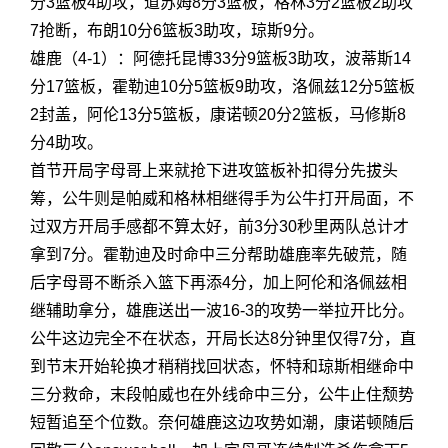
分3篮板4助攻，道苏姆8分3篮板，格林3分2篮板2助攻
7抢断，布朗10分6篮板3助攻，琼斯9分。
雄鹿（4-1）：阿德托昆博33分9篮板3助攻，波蒂斯14
分17篮板，霍勒迪10分5篮板9助攻，洛佩兹12分5篮板
2封盖，阿伦13分5篮板，康诺顿20分2篮板，马修斯8
分4助攻。
首节开局字母哥上来就抢下进攻篮板补扣得分先拔头
筹，公牛则是帕威和格林相继得手为公牛打开局面，不
过双方开局手感都不算太好，前3分30秒里两队总计才
拿到7分。霍勒迪及时命中三分帮助雄鹿率先破荒，随
后字母哥不断杀入篮下再添4分，加上阿伦和洛佩兹相
继辅助拿分，雄鹿送出一波16-3的攻势一举拉开比分。
公牛这边完全不在状态，开局长达8分钟里仅得7分，直
到节末开始轮换才稍稍找回状态，怀特和琼斯相继命中
三分救命，末段帕威也在外线命中三分，公牛止住颓势
短暂追至个位数。奈何雄鹿这边攻势如潮，康诺顿随后