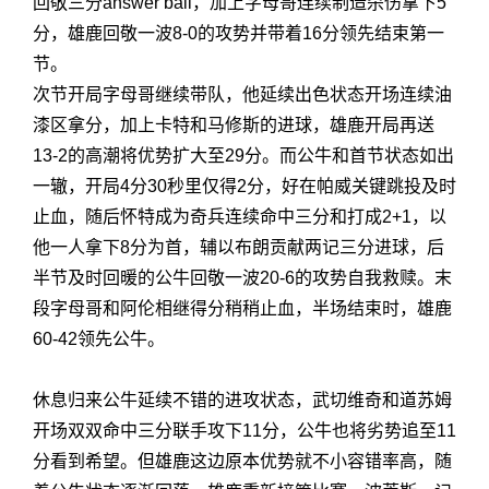
回敬三分answer ball，加上字母哥连续制造杀伤拿下5
分，雄鹿回敬一波8-0的攻势并带着16分领先结束第一
节。
次节开局字母哥继续带队，他延续出色状态开场连续油
漆区拿分，加上卡特和马修斯的进球，雄鹿开局再送
13-2的高潮将优势扩大至29分。而公牛和首节状态如出
一辙，开局4分30秒里仅得2分，好在帕威关键跳投及时
止血，随后怀特成为奇兵连续命中三分和打成2+1，以
他一人拿下8分为首，辅以布朗贡献两记三分进球，后
半节及时回暖的公牛回敬一波20-6的攻势自我救赎。末
段字母哥和阿伦相继得分稍稍止血，半场结束时，雄鹿
60-42领先公牛。
休息归来公牛延续不错的进攻状态，武切维奇和道苏姆
开场双双命中三分联手攻下11分，公牛也将劣势追至11
分看到希望。但雄鹿这边原本优势就不小容错率高，随