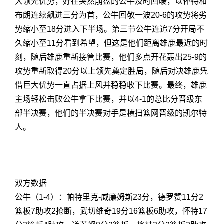
大领先优势，好在突然崩盘的公牛及时回暖，以怀特和
布朗连续飙进三分为首，公牛回敬一波20-6的攻势将劣
势缩小至18分进入下半场。第三节公牛连追7分开局不
久缩小至11分看到希望，但这是他们距离雄鹿最近的时
刻，随后雄鹿重新接管比赛，他们多点开花轰出25-9的
攻势重新取得20分以上领先奠定胜局，随后对决雄鹿凭
借巨大优势一直占据上风并稳稳收下比赛。最终，雄鹿
主场轻松击败公牛拿下比赛，并以4-1的总比分晋级东
部半决赛，他们的半决赛对手是横扫篮网晋级的凯尔特
人。
双方数据
公牛（1-4）：帕特里克-威廉姆斯23分，德罗赞11分2
篮板7助攻2抢断，武切维奇19分16篮板6助攻，怀特17