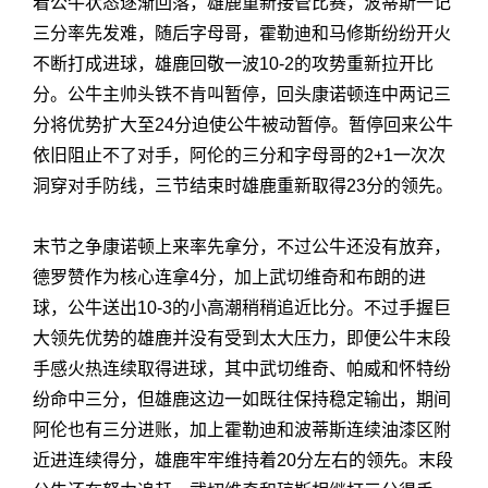
着公牛状态逐渐回落，雄鹿重新接管比赛，波蒂斯一记
三分率先发难，随后字母哥，霍勒迪和马修斯纷纷开火
不断打成进球，雄鹿回敬一波10-2的攻势重新拉开比
分。公牛主帅头铁不肯叫暂停，回头康诺顿连中两记三
分将优势扩大至24分迫使公牛被动暂停。暂停回来公牛
依旧阻止不了对手，阿伦的三分和字母哥的2+1一次次
洞穿对手防线，三节结束时雄鹿重新取得23分的领先。
末节之争康诺顿上来率先拿分，不过公牛还没有放弃，
德罗赞作为核心连拿4分，加上武切维奇和布朗的进
球，公牛送出10-3的小高潮稍稍追近比分。不过手握巨
大领先优势的雄鹿并没有受到太大压力，即便公牛末段
手感火热连续取得进球，其中武切维奇、帕威和怀特纷
纷命中三分，但雄鹿这边一如既往保持稳定输出，期间
阿伦也有三分进账，加上霍勒迪和波蒂斯连续油漆区附
近进连续得分，雄鹿牢牢维持着20分左右的领先。末段