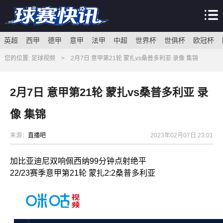
英超
西甲
德甲
意甲
法甲
中超
世界杯
世俱杯
欧冠杯
您的位置:
足球视频
>
2月7日 意甲第21轮 蒙扎vs桑普多利亚 录像 集锦
2月7日 意甲第21轮 蒙扎vs桑普多利亚 录
像 集锦
来源：
直播吧
2023年02月07日 23:01
加比亚迪尼双响佩西纳99分钟点射绝平
22/23赛季意甲第21轮 蒙扎2:2桑普多利亚